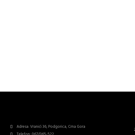
Adresa: Vranići 36, Podgorica, Crna Gora
Telefon: 067/065-522