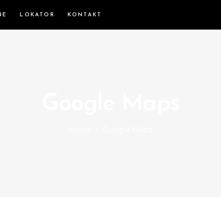
NE
LOKATOR
KONTAKT
Google Maps
Home
/
Google Maps