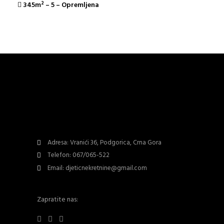
345m²
–
5
–
Opremljena
Adresa: Vranići 36, Podgorica, Crna Gora
Telefon: 067/065-522
Email: djeticnekretnine@gmail.com
Zapratite nas: