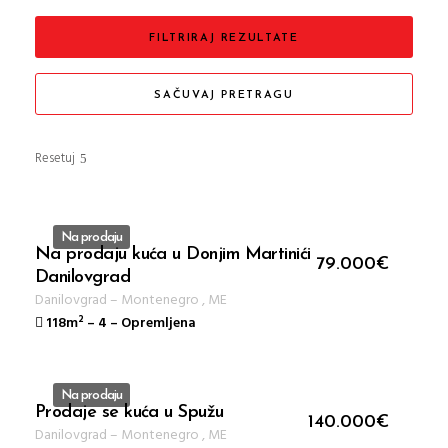
FILTRIRAJ REZULTATE
SAČUVAJ PRETRAGU
Resetuj
Na prodaju
Na prodaju kuća u Donjim Martinićima,
ID 109
79.000
€
Danilovgrad
Danilovgrad
–
Montenegro
,
ME
118m²
–
4
–
Opremljena
Na prodaju
Prodaje se kuća u Spužu
ID 90
140.000
€
Danilovgrad
–
Montenegro
,
ME