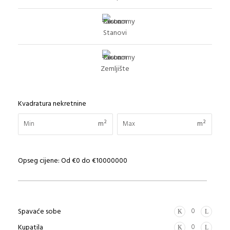
Stanovi
Zemljište
Kvadratura nekretnine
m²
m²
Opseg cijene:
Od
€0
do
€10000000
Spavaće sobe
Kupatila