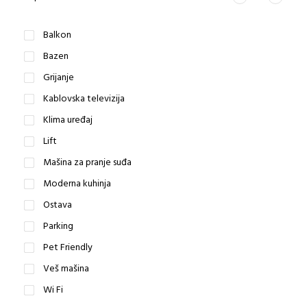
Balkon
Bazen
Grijanje
Kablovska televizija
Klima uređaj
Lift
Mašina za pranje suđa
Moderna kuhinja
Ostava
Parking
Pet Friendly
Veš mašina
Wi Fi