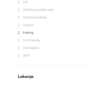
Lift
Mašina za pranje suđa
Moderna kuhinja
Ostava
Parking
Pet Friendly
Veš mašina
Wi Fi
Lokacija