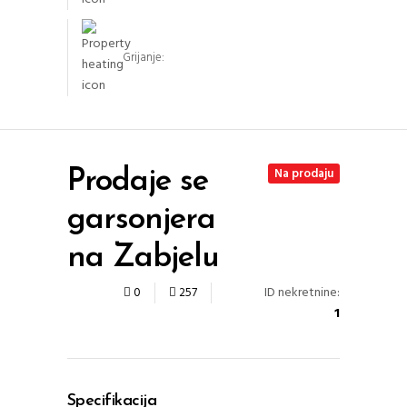
Grijanje:
Na prodaju
Prodaje se
garsonjera
na Zabjelu
ID nekretnine:
0
257
1
Specifikacija