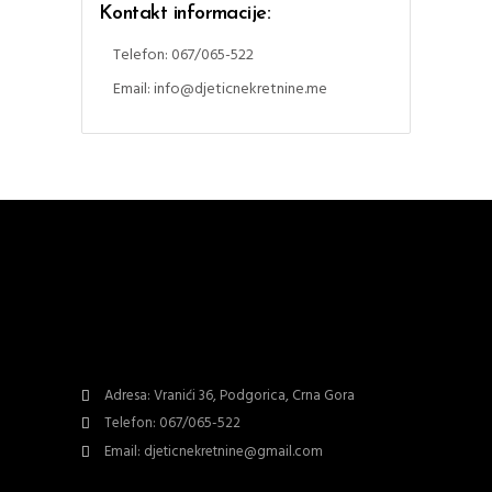
Kontakt informacije:
Telefon: 067/065-522
Email: info@djeticnekretnine.me
Adresa: Vranići 36, Podgorica, Crna Gora
Telefon: 067/065-522
Email: djeticnekretnine@gmail.com