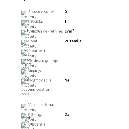
Spavaće sobe:
0
Kupatila:
1
Veličina nekretnine:
27m²
Sprat:
Prizemlje
Spratnost:
Godina izgradnje:
Grijanje:
Akomodacija:
Ne
Visina plafona:
Parking:
Da
Od centra: