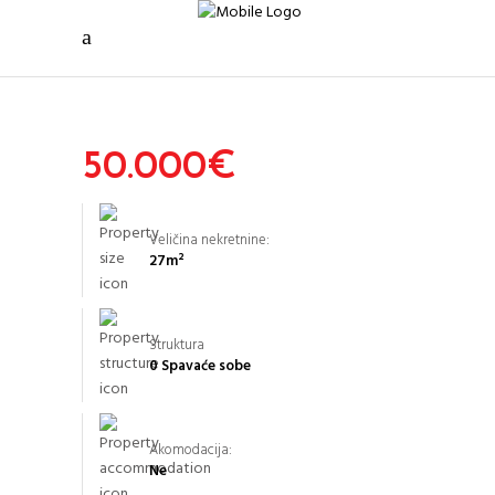
50.000
€
Veličina nekretnine:
27
m²
Struktura
0 Spavaće sobe
Akomodacija:
Ne