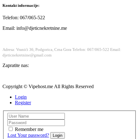
Kontakt informacije:
Telefon: 067/065-522
Email: info@djeticnekretnine.me
Adresa: Vranići 36, Podgorica, Crna Gora
Telefon: 067/065-522
Email:
djeticnekretnine@gmail.com
Zapratite nas:
Copyright © Vipehost.me All Rights Reserved
Login
Register
Remember me
Lost Your password?
Login