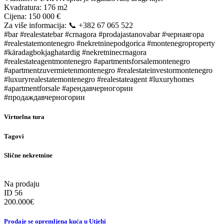
Kvadratura: 176 m2
Cijena: 150 000 €
Za više informacija: 📞 +382 67 065 522
#bar #realestatebar #crnagora #prodajastanovabar #чернаягора
#realestatemontenegro #nekretninepodgorica #montenegroproperty
#käradagbokjaghatardig #nekretninecrnagora
#realestateagentmontenegro #apartmentsforsalemontenegro
#apartmentzuvermietenmontenegro #realestateinvestormontenegro
#luxuryrealestatemontenegro #realestateagent #luxuryhomes
#apartmentforsale #арендавчерногории
#продаждавчерногории
Virtuelna tura
Tagovi
Slične nekretnine
Na prodaju
ID 56
200.000
€
Prodaje se opremljena kuća u Utjehi