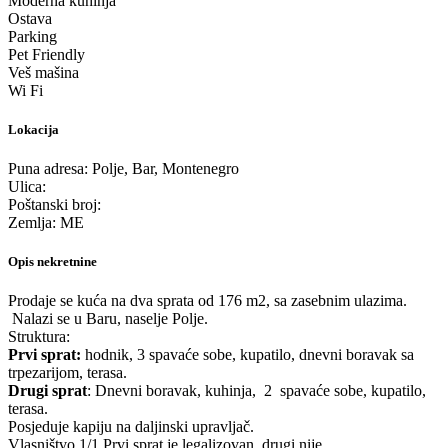
Moderna kuhinja
Ostava
Parking
Pet Friendly
Veš mašina
Wi Fi
Lokacija
Puna adresa:
Polje, Bar, Montenegro
Ulica:
Poštanski broj:
Zemlja:
ME
Opis nekretnine
Prodaje se kuća na dva sprata od 176 m2, sa zasebnim ulazima.
Nalazi se u Baru, naselje Polje.
Struktura:
Prvi sprat:
hodnik, 3 spavaće sobe, kupatilo, dnevni boravak sa
trpezarijom, terasa.
Drugi sprat
: Dnevni boravak, kuhinja, 2 spavaće sobe, kupatilo,
terasa.
Posjeduje kapiju na daljinski upravljač.
Vlasništvo 1/1.Prvi sprat je legalizovan, drugi nije.