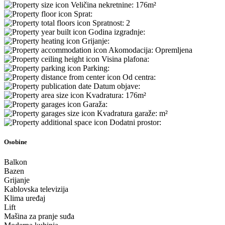
Veličina nekretnine:
176m²
Sprat:
Spratnost:
2
Godina izgradnje:
Grijanje:
Akomodacija:
Opremljena
Visina plafona:
Parking:
Od centra:
Datum objave:
Kvadratura:
176m²
Garaža:
Kvadratura garaže:
m²
Dodatni prostor:
Osobine
Balkon
Bazen
Grijanje
Kablovska televizija
Klima uređaj
Lift
Mašina za pranje suđa