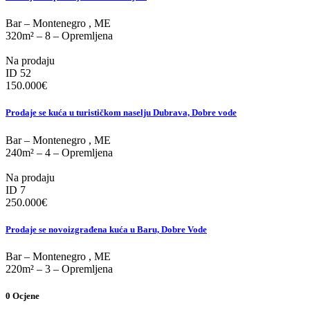
Bar
–
Montenegro
,
ME
320m²
–
8
–
Opremljena
Na prodaju
ID 52
150.000
€
Prodaje se kuća u turističkom naselju Dubrava, Dobre vode
Bar
–
Montenegro
,
ME
240m²
–
4
–
Opremljena
Na prodaju
ID 7
250.000
€
Prodaje se novoizgrađena kuća u Baru, Dobre Vode
Bar
–
Montenegro
,
ME
220m²
–
3
–
Opremljena
0
Ocjene