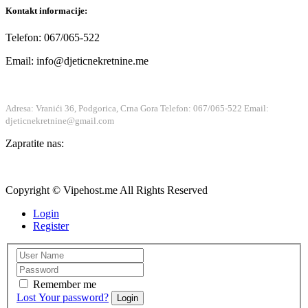
Kontakt informacije:
Telefon: 067/065-522
Email: info@djeticnekretnine.me
Adresa: Vranići 36, Podgorica, Crna Gora
Telefon: 067/065-522
Email:
djeticnekretnine@gmail.com
Zapratite nas:
Copyright © Vipehost.me All Rights Reserved
Login
Register
Remember me
Lost Your password?
Login