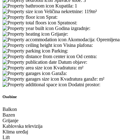
Spavaće sobe:
3
Kupatila:
1
Veličina nekretnine:
119m²
Sprat:
Spratnost:
Godina izgradnje:
Grijanje:
Akomodacija:
Opremljena
Visina plafona:
Parking:
Od centra:
Datum objave:
Kvadratura:
m²
Garaža:
Kvadratura garaže:
m²
Dodatni prostor:
Osobine
Balkon
Bazen
Grijanje
Kablovska televizija
Klima uređaj
Lift