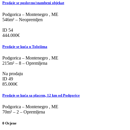
Prodaje se poslovno/stambeni objekat
Podgorica
–
Montenegro
,
ME
546m²
–
Neopremljen
ID 54
444.000
€
Prodaje se kuća u Tološima
Podgorica
–
Montenegro
,
ME
215m²
–
8
–
Opremljena
Na prodaju
ID 49
85.000
€
Prodaje se kuća sa placem, 12 km od Podgorice
Podgorica
–
Montenegro
,
ME
70m²
–
2
–
Opremljena
0
Ocjene