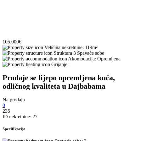
105.000
€
Veličina nekretnine:
119
m²
Struktura
3 Spavaće sobe
Akomodacija:
Opremljena
Grijanje:
Prodaje se lijepo opremljena kuća,
odličnog kvaliteta u Dajbabama
Na prodaju
0
235
ID nekretnine:
27
Specifikacija