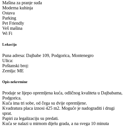
Mašina za pranje suđa
Moderna kuhinja
Ostava
Parking
Pet Friendly
Veš mašina
Wi Fi
Lokacija
Puna adresa:
Dajbabe 109, Podgorica, Montenegro
Ulica:
Poštanski broj:
Zemlja:
ME
Opis nekretnine
Prodaje se lijepo opremljena kuća, odličnog kvaliteta u Dajbabama,
Podgorica.
Kuća ima tri sobe, od čega su dvije opremljene.
Kvadratura placa iznosi 425 m2. Moguće je nadograditi i drugi
sprat.
Papiri za legalizaciju su predati.
Kuća se nalazi u mirnom dijelu grada, a na svega 10 minuta