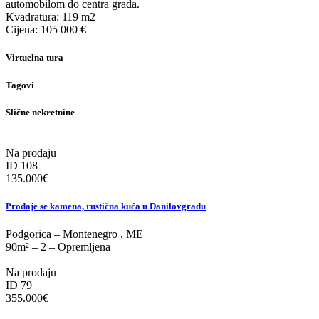
automobilom do centra grada.
Kvadratura: 119 m2
Cijena: 105 000 €
Virtuelna tura
Tagovi
Slične nekretnine
Na prodaju
ID 108
135.000
€
Prodaje se kamena, rustična kuća u Danilovgradu
Podgorica
–
Montenegro
,
ME
90m²
–
2
–
Opremljena
Na prodaju
ID 79
355.000
€