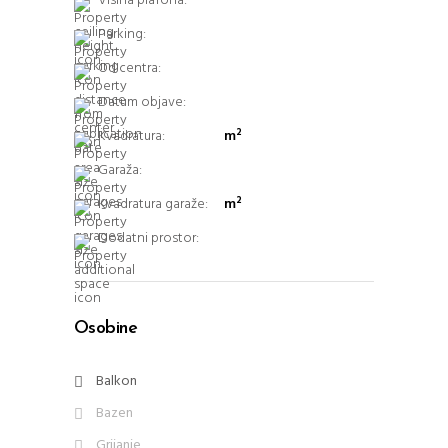
Visina plafona:
Parking:
Od centra:
Datum objave:
Kvadratura:
m²
Garaža:
Kvadratura garaže:
m²
Dodatni prostor:
Osobine
Balkon
Bazen
Grijanje