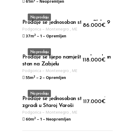
61m²
–
Neopremljen
Na prodaju
Prodaje se jednosoban stan u Bloku 9
ID 110
86.000
€
Podgorica
–
Montenegro
,
ME
37m²
–
1
–
Opremljen
Na prodaju
Prodaje se lijepo namješten dvosoban
ID 107
118.000
€
stan na Zabjelu
Podgorica
–
Montenegro
,
ME
55m²
–
2
–
Opremljen
Na prodaju
Prodaje se jednosoban stan u novoj
ID 105
117.000
€
zgradi u Staroj Varoši
Podgorica
–
Montenegro
,
ME
60m²
–
1
–
Neopremljen