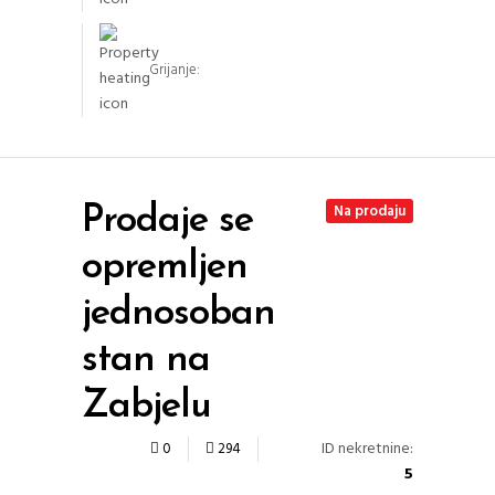
Grijanje:
Na prodaju
Prodaje se
opremljen
jednosoban
stan na
Zabjelu
ID nekretnine:
0
294
5