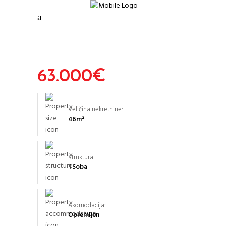
63.000
€
Veličina nekretnine:
46
m²
Struktura
1 Soba
Akomodacija:
Opremljen