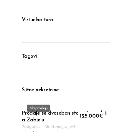
Virtuelna tura
Tagovi
Slične nekretnine
Na prodaju
Prodaje se dvosoban stan u izgradnji
ID 112
125.000
€
a Zabjelu
Podgorica
–
Montenegro
,
ME