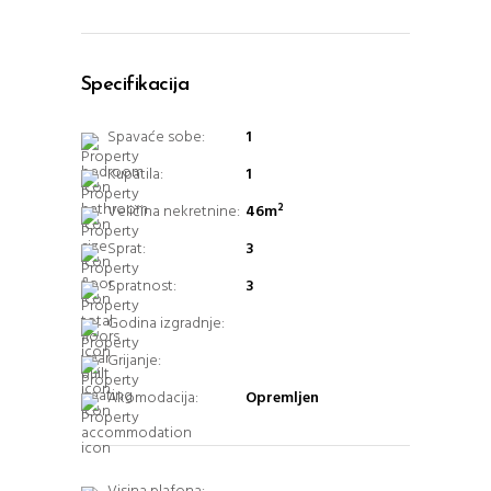
Specifikacija
Spavaće sobe:
1
Kupatila:
1
Veličina nekretnine:
46m²
Sprat:
3
Spratnost:
3
Godina izgradnje:
Grijanje:
Akomodacija:
Opremljen