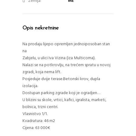
Zemlja:
ME
Opis nekretnine
Na prodaju lijepo opremljen jednoiposoban stan
na
Zabjelu, u ulici Iva Vizina (iza Multicoma).
Nalazi se na potkrovlju, na trećem spratu u novoj
zgradi, koja nema lift.
Posjeduje dvije terase.Betonski krov, dupla
izolacija.
Dostupan parking zgrade koji je ogradjen…
U blizini su skole, vrtici, kafici, igralista, marketi,
bolnica, trzni centri.
Vlasnistvo 1/1.
Kvadratura: 46 m2
Cijena: 63 000€