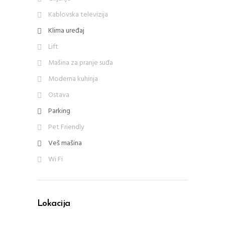
Kablovska televizija
Klima uređaj
Lift
Mašina za pranje suđa
Moderna kuhinja
Ostava
Parking
Pet Friendly
Veš mašina
Wi Fi
Lokacija